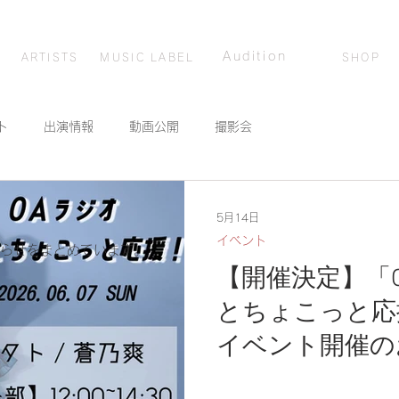
アーティスト
音楽レーベル
オーディション
ショッピング
Audition
ARTISTS
MUSIC LABEL
SHOP
ト
出演情報
動画公開
撮影会
5月14日
イベント
知らせをまとめています。
【開催決定】「
とちょこっと応
イベント開催の