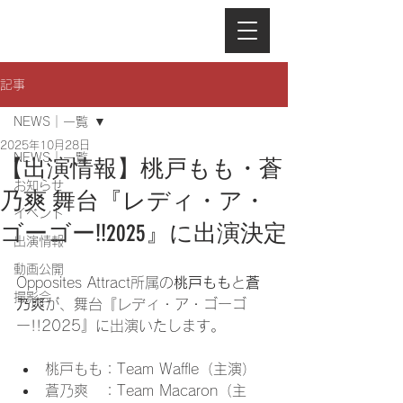
記事
NEWS｜一覧
2025年10月28日
NEWS｜一覧
【出演情報】桃戸もも・蒼
お知らせ
乃爽 舞台『レディ・ア・
イベント
ゴーゴー!!2025』に出演決定
出演情報
動画公開
Opposites Attract所属の
桃戸もも
と
蒼
撮影会
乃爽
が、舞台『レディ・ア・ゴーゴ
ー!!2025』に出演いたします。
桃戸もも：Team Waffle（主演）
蒼乃爽　：Team Macaron（主