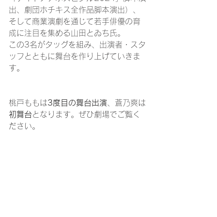
出、劇団ホチキス全作品脚本演出）、
そして商業演劇を通じて若手俳優の育
成に注目を集める山田とゐち氏。
この3名がタッグを組み、出演者・スタ
ッフとともに舞台を作り上げていきま
す。
桃戸ももは
3度目の舞台出演
、蒼乃爽は
初舞台
となります。ぜひ劇場でご覧く
ださい。
舞台公式HP
：
https://livedog.net/lady2025/