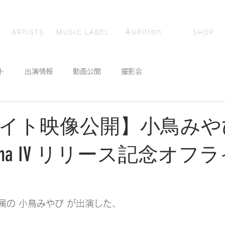
アーティスト
音楽レーベル
オーディション
ショッピング
Audition
ARTISTS
MUSIC LABEL
SHOP
ト
出演情報
動画公開
撮影会
イト映像公開】小鳥みや
una IV リリース記念オフ
ract所属の 小鳥みやび が出演した、